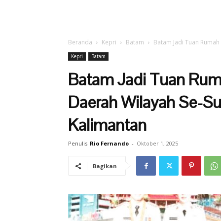
Beranda
Kepri
Batam
Batam Jadi Tuan Rumah 
Kepri
Batam
Batam Jadi Tuan Rum
Daerah Wilayah Se-Su
Kalimantan
Penulis
Rio Fernando
-
Oktober 1, 2025
Bagikan