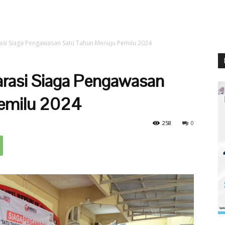
asi Siaga Pengawasan Satu Tahun Menuju Pemilu 2024
arasi Siaga Pengawasan
emilu 2024
258
0