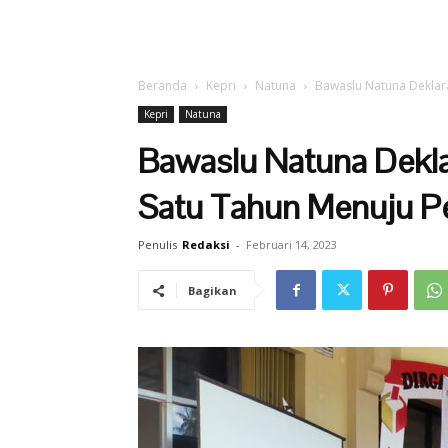
Beranda
Kepri
Natuna
Bawaslu Natuna Deklar
Kepri
Natuna
Bawaslu Natuna Dekl
Satu Tahun Menuju P
Penulis
Redaksi
-
Februari 14, 2023
Bagikan