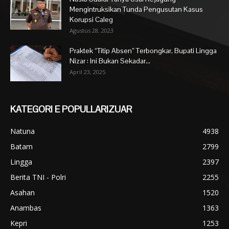
Mengintruksikan Tunda Pengusutan Kasus
Korupsi Caleg
Agustus 28, 2023
Praktek “Titip Absen” Terbongkar, Bupati Lingga
Nizar : Ini Bukan Sekadar...
April 23, 2025
KATEGORI E POPULLARIZUAR
Natuna
4938
Batam
2799
Lingga
2397
Berita TNI - Polri
2255
Asahan
1520
Anambas
1363
Kepri
1253