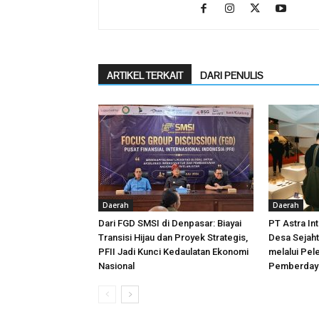
ARTIKEL TERKAIT
DARI PENULIS
Daerah
Daerah
Dari FGD SMSI di Denpasar: Biayai
PT Astra In
Transisi Hijau dan Proyek Strategis,
Desa Sejah
PFII Jadi Kunci Kedaulatan Ekonomi
melalui Pel
Nasional
Pemberday