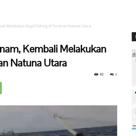
li Melakukan Ilegal Fishing di Perairan Natuna Utara
tnam, Kembali Melakukan
iran Natuna Utara
93
0