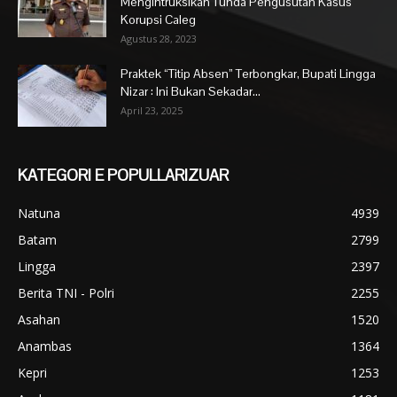
Mengintruksikan Tunda Pengusutan Kasus
Korupsi Caleg
Agustus 28, 2023
Praktek “Titip Absen” Terbongkar, Bupati Lingga
Nizar : Ini Bukan Sekadar...
April 23, 2025
KATEGORI E POPULLARIZUAR
Natuna
4939
Batam
2799
Lingga
2397
Berita TNI - Polri
2255
Asahan
1520
Anambas
1364
Kepri
1253