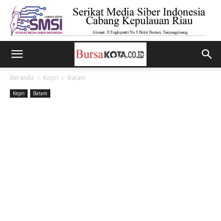
Beranda
Kepri
Batam
Kepri
Batam