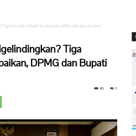
? Tiga Keuchik Definitif Terabaikan, DPMG dan Bupati Aceh...
igelindingkan? Tiga
abaikan, DPMG dan Bupati
45
0