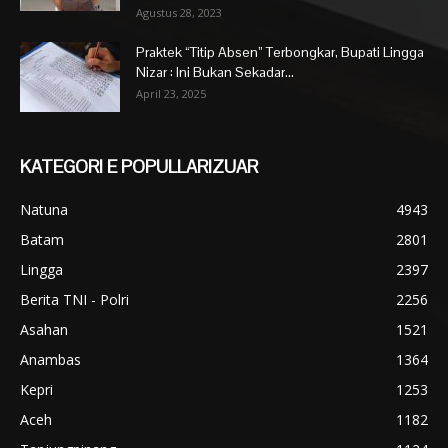
Agustus 28, 2023
Praktek “Titip Absen” Terbongkar, Bupati Lingga
Nizar : Ini Bukan Sekadar...
April 23, 2025
KATEGORI E POPULLARIZUAR
Natuna
4943
Batam
2801
Lingga
2397
Berita TNI - Polri
2256
Asahan
1521
Anambas
1364
Kepri
1253
Aceh
1182