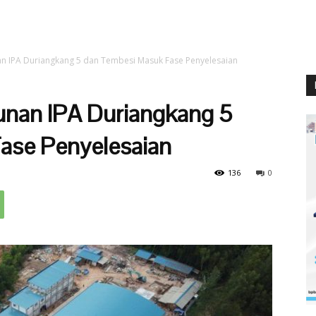
n IPA Duriangkang 5 dan Tembesi Masuk Fase Penyelesaian
nan IPA Duriangkang 5
ase Penyelesaian
136
0