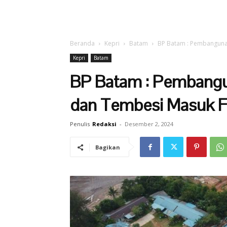
Beranda
Kepri
Batam
BP Batam : Pembanguna
Kepri
Batam
BP Batam : Pembangu
dan Tembesi Masuk F
Penulis
Redaksi
-
Desember 2, 2024
Bagikan