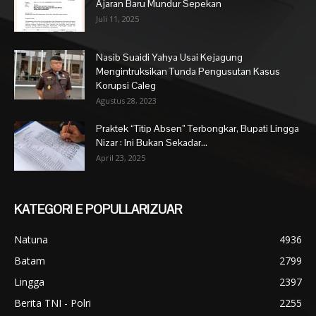
Ajaran Baru Mundur Sepekan
Juli 11, 2025
Nasib Suaidi Yahya Usai Kejagung
Mengintruksikan Tunda Pengusutan Kasus
Korupsi Caleg
Agustus 28, 2023
Praktek “Titip Absen” Terbongkar, Bupati Lingga
Nizar : Ini Bukan Sekadar...
April 23, 2025
KATEGORI E POPULLARIZUAR
Natuna
4936
Batam
2799
Lingga
2397
Berita TNI - Polri
2255