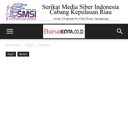
Beranda
Kepri
Batam
Kepri
Batam