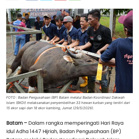
FOTO : Badan Pengusahaan (BP) Batam melalui Badan Koordinasi Dakwah
Islam (BKDI) melaksanakan penyembelihan 33 hewan kurban yang terdiri dari
15 ekor sapi dan 18 ekor kambing, Jumat (29/5/2026).
Batam –
Dalam rangka memperingati Hari Raya
Idul Adha 1447 Hijriah, Badan Pengusahaan (BP)