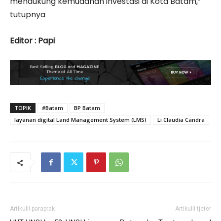
mendukung kemudahan investasi di Kota Batam,”
tutupnya
Editor : Papi
TOPIK
#Batam
BP Batam
layanan digital Land Management System (LMS)
Li Claudia Candra
Artikulli paraprak
Artikulli tjetër