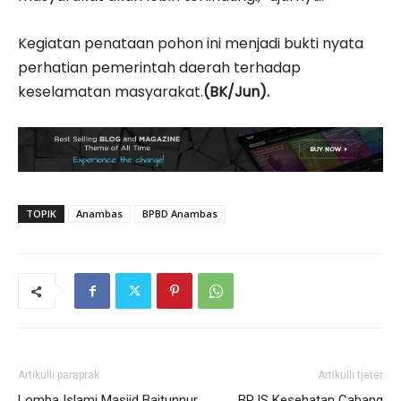
Kegiatan penataan pohon ini menjadi bukti nyata
perhatian pemerintah daerah terhadap
keselamatan masyarakat.
(BK/Jun).
TOPIK
Anambas
BPBD Anambas
Artikulli paraprak
Artikulli tjetër
Lomba Islami Masjid Baitunnur
BPJS Kesehatan Cabang