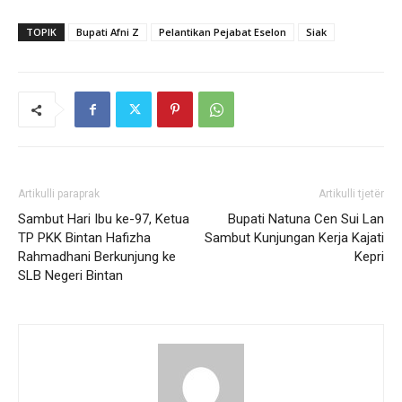
TOPIK
Bupati Afni Z
Pelantikan Pejabat Eselon
Siak
Artikulli paraprak
Artikulli tjetër
Sambut Hari Ibu ke-97, Ketua
Bupati Natuna Cen Sui Lan
TP PKK Bintan Hafizha
Sambut Kunjungan Kerja Kajati
Rahmadhani Berkunjung ke
Kepri
SLB Negeri Bintan