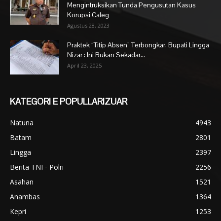
Mengintruksikan Tunda Pengusutan Kasus
Korupsi Caleg
Agustus 28, 2023
Praktek “Titip Absen” Terbongkar, Bupati Lingga
Nizar : Ini Bukan Sekadar...
April 23, 2025
KATEGORI E POPULLARIZUAR
Natuna
4943
Batam
2801
Lingga
2397
Berita TNI - Polri
2256
Asahan
1521
Anambas
1364
Kepri
1253