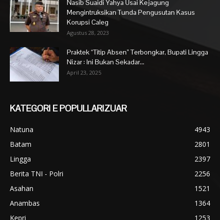
Nasib Suaidi Yahya Usai Kejagung
Mengintruksikan Tunda Pengusutan Kasus
Korupsi Caleg
Agustus 28, 2023
Praktek “Titip Absen” Terbongkar, Bupati Lingga
Nizar : Ini Bukan Sekadar...
April 23, 2025
KATEGORI E POPULLARIZUAR
Natuna
4943
Batam
2801
Lingga
2397
Berita TNI - Polri
2256
Asahan
1521
Anambas
1364
Kepri
1253