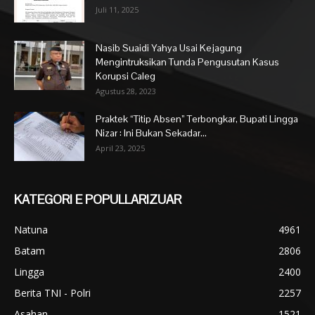
Juli 11, 2025
Nasib Suaidi Yahya Usai Kejagung
Mengintruksikan Tunda Pengusutan Kasus
Korupsi Caleg
Agustus 28, 2023
Praktek “Titip Absen” Terbongkar, Bupati Lingga
Nizar : Ini Bukan Sekadar...
April 23, 2025
KATEGORI E POPULLARIZUAR
Natuna
4961
Batam
2806
Lingga
2400
Berita TNI - Polri
2257
Asahan
1521