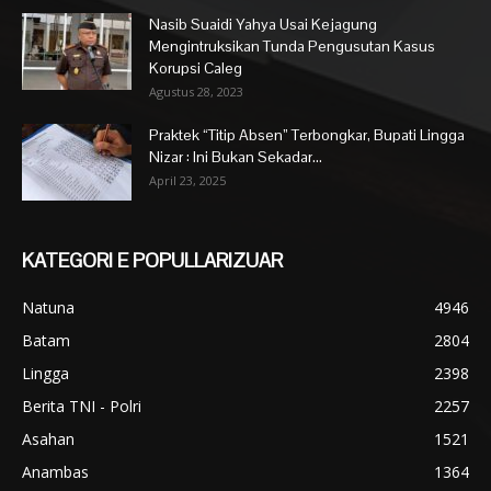
Nasib Suaidi Yahya Usai Kejagung
Mengintruksikan Tunda Pengusutan Kasus
Korupsi Caleg
Agustus 28, 2023
Praktek “Titip Absen” Terbongkar, Bupati Lingga
Nizar : Ini Bukan Sekadar...
April 23, 2025
KATEGORI E POPULLARIZUAR
Natuna
4946
Batam
2804
Lingga
2398
Berita TNI - Polri
2257
Asahan
1521
Anambas
1364