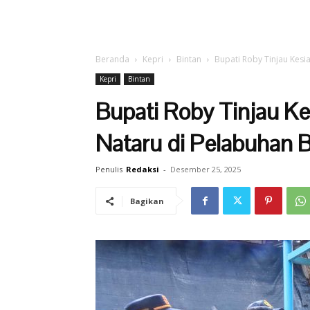
Beranda
Kepri
Bintan
Bupati Roby Tinjau Kesi
Kepri
Bintan
Bupati Roby Tinjau 
Nataru di Pelabuhan 
Penulis
Redaksi
-
Desember 25, 2025
Bagikan