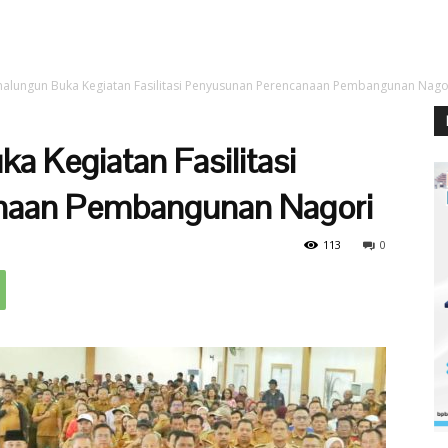
malungun Buka Kegiatan Fasilitasi Penyusunan Perencanaan Pembangunan Nago
a Kegiatan Fasilitasi
naan Pembangunan Nagori
113
0