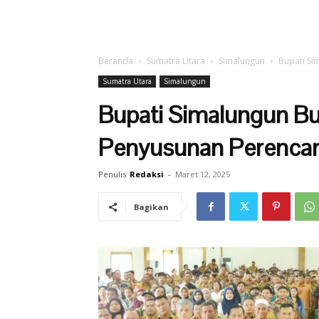
Beranda
Sumatra Utara
Simalungun
Bupati Si
Sumatra Utara
Simalungun
Bupati Simalungun Buk
Penyusunan Perenca
Penulis
Redaksi
-
Maret 12, 2025
Bagikan