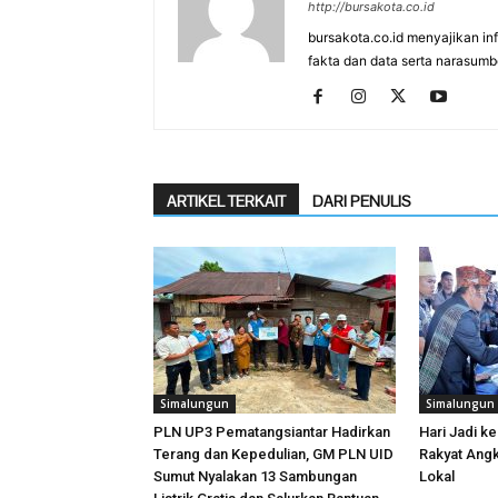
http://bursakota.co.id
bursakota.co.id menyajikan in
fakta dan data serta narasumb
ARTIKEL TERKAIT
DARI PENULIS
Simalungun
Simalungun
PLN UP3 Pematangsiantar Hadirkan
Hari Jadi k
Terang dan Kepedulian, GM PLN UID
Rakyat Ang
Sumut Nyalakan 13 Sambungan
Lokal