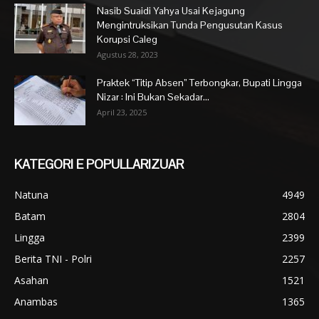
Nasib Suaidi Yahya Usai Kejagung
Mengintruksikan Tunda Pengusutan Kasus
Korupsi Caleg
Agustus 28, 2023
Praktek “Titip Absen” Terbongkar, Bupati Lingga
Nizar : Ini Bukan Sekadar...
April 23, 2025
KATEGORI E POPULLARIZUAR
Natuna
4949
Batam
2804
Lingga
2399
Berita TNI - Polri
2257
Asahan
1521
Anambas
1365