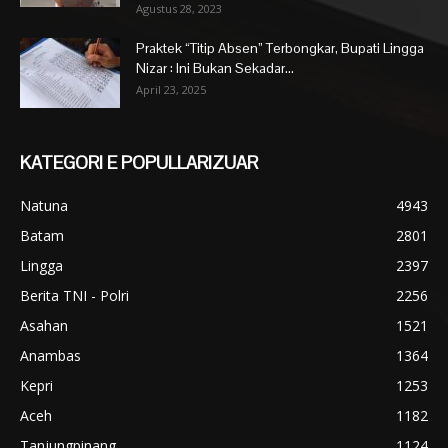
Agustus 28, 2023
Praktek “Titip Absen” Terbongkar, Bupati Lingga
Nizar : Ini Bukan Sekadar...
April 23, 2025
KATEGORI E POPULLARIZUAR
Natuna
4943
Batam
2801
Lingga
2397
Berita TNI - Polri
2256
Asahan
1521
Anambas
1364
Kepri
1253
Aceh
1182
Tanjungpinang
1124