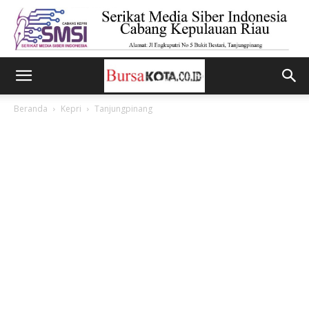
Beranda
Kepri
Tanjungpinang