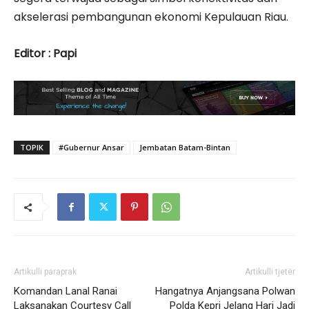
akselerasi pembangunan ekonomi Kepulauan Riau.
Editor : Papi
TOPIK
#Gubernur Ansar
Jembatan Batam-Bintan
Artikulli paraprak
Artikulli tjetër
Komandan Lanal Ranai
Hangatnya Anjangsana Polwan
Laksanakan Courtesy Call
Polda Kepri Jelang Hari Jadi