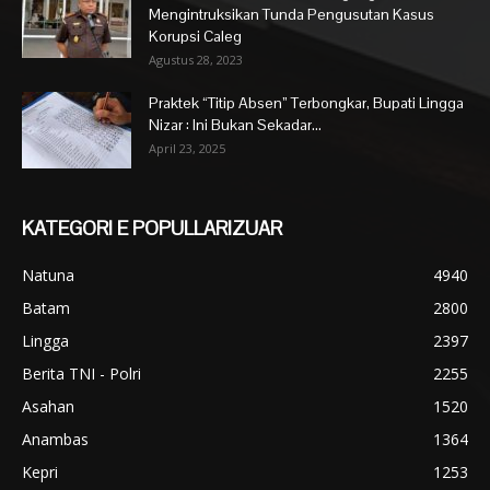
Mengintruksikan Tunda Pengusutan Kasus
Korupsi Caleg
Agustus 28, 2023
Praktek “Titip Absen” Terbongkar, Bupati Lingga
Nizar : Ini Bukan Sekadar...
April 23, 2025
KATEGORI E POPULLARIZUAR
Natuna
4940
Batam
2800
Lingga
2397
Berita TNI - Polri
2255
Asahan
1520
Anambas
1364
Kepri
1253