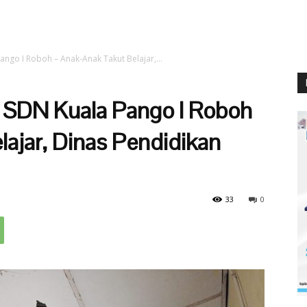
ngo I Roboh – Anak-Anak Takut Belajar,...
 SDN Kuala Pango I Roboh
ajar, Dinas Pendidikan
33
0