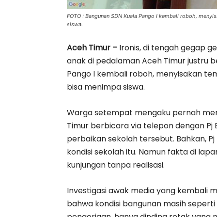
FOTO : Bangunan SDN Kuala Pango I kembali roboh, menyis
siswa.
Aceh Timur –
Ironis, di tengah gegap 
anak di pedalaman Aceh Timur justru b
Pango I kembali roboh, menyisakan te
bisa menimpa siswa.
Warga setempat mengaku pernah mend
Timur berbicara via telepon dengan Pj
perbaikan sekolah tersebut. Bahkan, Pj
kondisi sekolah itu. Namun fakta di l
kunjungan tanpa realisasi.
Investigasi awak media yang kembali
bahwa kondisi bangunan masih seperti 
pengerjaan, hanya dinding retak yang