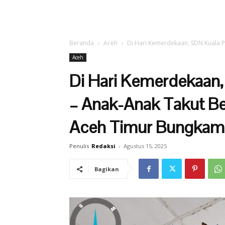
Beranda
Aceh
Di Hari Kemerdekaan, SDN Kuala Pa
Aceh
Di Hari Kemerdekaan,
– Anak-Anak Takut Bel
Aceh Timur Bungkam
Penulis
Redaksi
-
Agustus 15, 2025
Bagikan