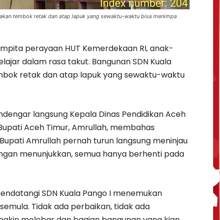
akan tembok retak dan atap lapuk yang sewaktu-waktu bisa menimpa
gempita perayaan HUT Kemerdekaan RI, anak-
elajar dalam rasa takut. Bangunan SDN Kuala
mbok retak dan atap lapuk yang sewaktu-waktu
engar langsung Kepala Dinas Pendidikan Aceh
 Bupati Aceh Timur, Amrullah, membahas
 Bupati Amrullah pernah turun langsung meninjau
apangan menunjukkan, semua hanya berhenti pada
 mendatangi SDN Kuala Pango I menemukan
semula. Tidak ada perbaikan, tidak ada
 makin melebar dan bagian bangunan yang kian