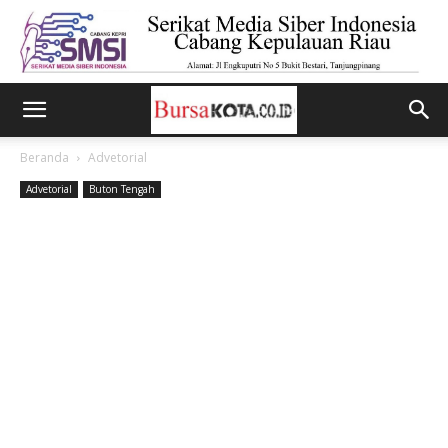
Beranda
Advetorial
Advetorial
Buton Tengah