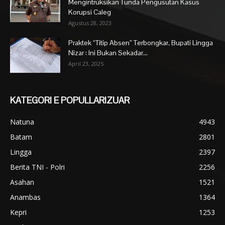
Mengintruksikan Tunda Pengusutan Kasus
Korupsi Caleg
Agustus 28, 2023
Praktek “Titip Absen” Terbongkar, Bupati Lingga
Nizar : Ini Bukan Sekadar...
April 23, 2025
KATEGORI E POPULLARIZUAR
Natuna
4943
Batam
2801
Lingga
2397
Berita TNI - Polri
2256
Asahan
1521
Anambas
1364
Kepri
1253