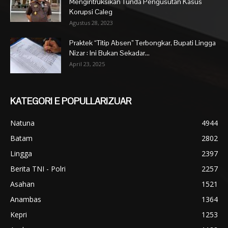
Mengintruksikan Tunda Pengusutan Kasus
Korupsi Caleg
Agustus 28, 2023
Praktek “Titip Absen” Terbongkar, Bupati Lingga
Nizar : Ini Bukan Sekadar...
April 23, 2025
KATEGORI E POPULLARIZUAR
Natuna
4944
Batam
2802
Lingga
2397
Berita TNI - Polri
2257
Asahan
1521
Anambas
1364
Kepri
1253