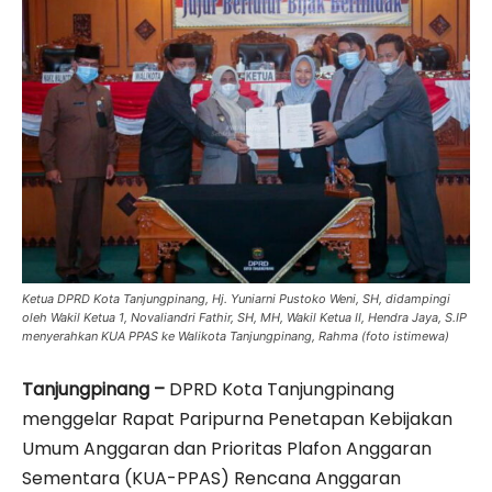
Ketua DPRD Kota Tanjungpinang, Hj. Yuniarni Pustoko Weni, SH, didampingi
oleh Wakil Ketua 1, Novaliandri Fathir, SH, MH, Wakil Ketua II, Hendra Jaya, S.IP
menyerahkan KUA PPAS ke Walikota Tanjungpinang, Rahma (foto istimewa)
Tanjungpinang –
DPRD Kota Tanjungpinang
menggelar Rapat Paripurna Penetapan Kebijakan
Umum Anggaran dan Prioritas Plafon Anggaran
Sementara (KUA-PPAS) Rencana Anggaran