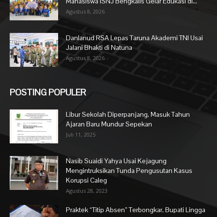
Mahasiswa ISNJ Bengkalis Gelar Edukasi di...
Agustus 8, 2026
Danlanud RSA Lepas Taruna Akademi TNI Usai
Jalani Bhakti di Natuna
Agustus 8, 2026
POSTING POPULER
Libur Sekolah Diperpanjang, Masuk Tahun
Ajaran Baru Mundur Sepekan
Juli 11, 2025
Nasib Suaidi Yahya Usai Kejagung
Mengintruksikan Tunda Pengusutan Kasus
Korupsi Caleg
Agustus 28, 2023
Praktek “Titip Absen” Terbongkar, Bupati Lingga