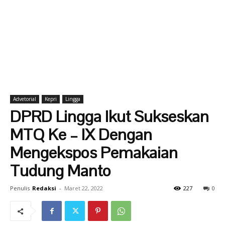
Advetorial
Kepri
Lingga
DPRD Lingga Ikut Sukseskan
MTQ Ke – IX Dengan
Mengekspos Pemakaian
Tudung Manto
Penulis
Redaksi
-
Maret 22, 2022
227
0