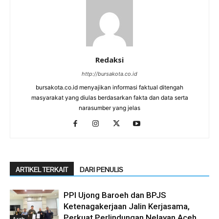
Redaksi
http://bursakota.co.id
bursakota.co.id menyajikan informasi faktual ditengah
masyarakat yang diulas berdasarkan fakta dan data serta
narasumber yang jelas
ARTIKEL TERKAIT
DARI PENULIS
PPI Ujong Baroeh dan BPJS
Ketenagakerjaan Jalin Kerjasama,
Perkuat Perlindungan Nelayan Aceh
Aceh