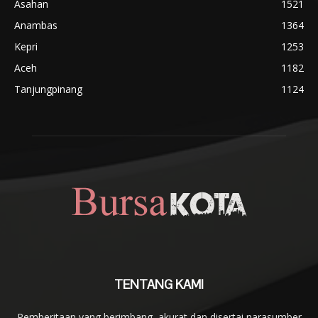
Asahan
1521
Anambas
1364
Kepri
1253
Aceh
1182
Tanjungpinang
1124
TENTANG KAMI
Pemberitaan yang berimbang, akurat dan disertai narasumber