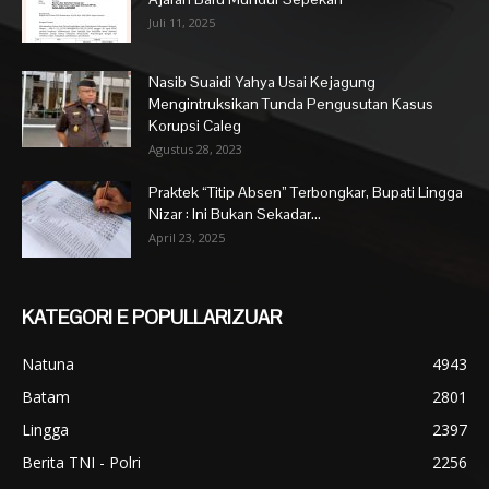
Juli 11, 2025
Nasib Suaidi Yahya Usai Kejagung
Mengintruksikan Tunda Pengusutan Kasus
Korupsi Caleg
Agustus 28, 2023
Praktek “Titip Absen” Terbongkar, Bupati Lingga
Nizar : Ini Bukan Sekadar...
April 23, 2025
KATEGORI E POPULLARIZUAR
Natuna
4943
Batam
2801
Lingga
2397
Berita TNI - Polri
2256