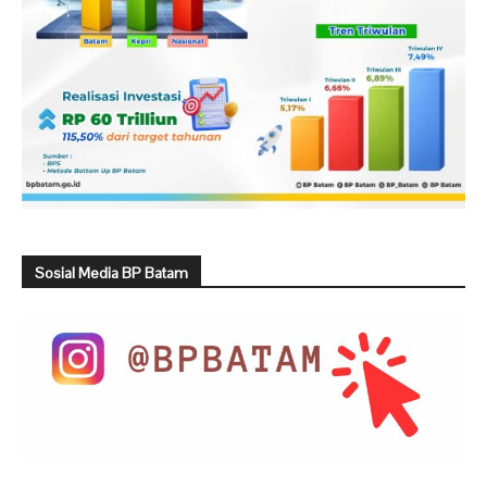
Sosial Media BP Batam