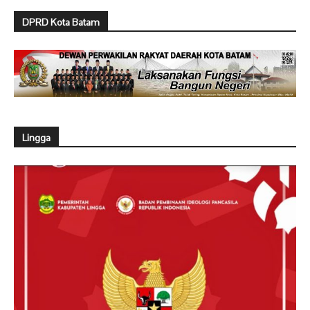
DPRD Kota Batam
Lingga