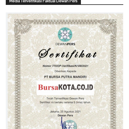
Media Terverifikasi Faktual Dewan Pers