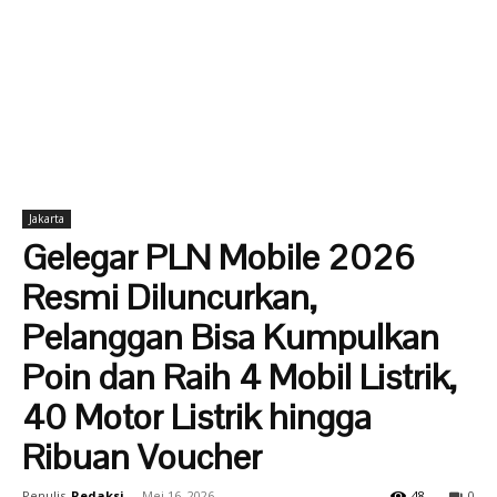
Jakarta
Gelegar PLN Mobile 2026
Resmi Diluncurkan,
Pelanggan Bisa Kumpulkan
Poin dan Raih 4 Mobil Listrik,
40 Motor Listrik hingga
Ribuan Voucher
Penulis
Redaksi
-
Mei 16, 2026
48
0