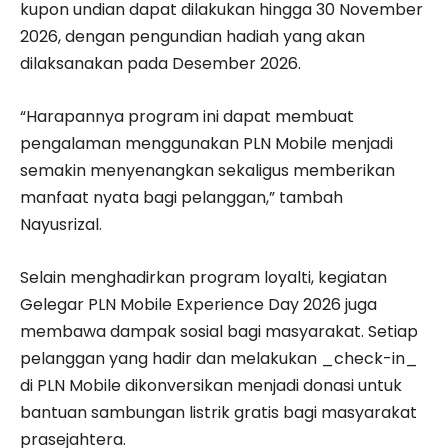
kupon undian dapat dilakukan hingga 30 November
2026, dengan pengundian hadiah yang akan
dilaksanakan pada Desember 2026.
“Harapannya program ini dapat membuat
pengalaman menggunakan PLN Mobile menjadi
semakin menyenangkan sekaligus memberikan
manfaat nyata bagi pelanggan,” tambah
Nayusrizal.
Selain menghadirkan program loyalti, kegiatan
Gelegar PLN Mobile Experience Day 2026 juga
membawa dampak sosial bagi masyarakat. Setiap
pelanggan yang hadir dan melakukan _check-in_
di PLN Mobile dikonversikan menjadi donasi untuk
bantuan sambungan listrik gratis bagi masyarakat
prasejahtera.