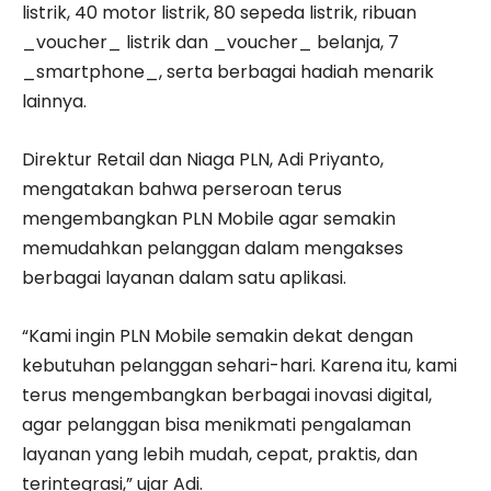
listrik, 40 motor listrik, 80 sepeda listrik, ribuan
_voucher_ listrik dan _voucher_ belanja, 7
_smartphone_, serta berbagai hadiah menarik
lainnya.
Direktur Retail dan Niaga PLN, Adi Priyanto,
mengatakan bahwa perseroan terus
mengembangkan PLN Mobile agar semakin
memudahkan pelanggan dalam mengakses
berbagai layanan dalam satu aplikasi.
“Kami ingin PLN Mobile semakin dekat dengan
kebutuhan pelanggan sehari-hari. Karena itu, kami
terus mengembangkan berbagai inovasi digital,
agar pelanggan bisa menikmati pengalaman
layanan yang lebih mudah, cepat, praktis, dan
terintegrasi,” ujar Adi.