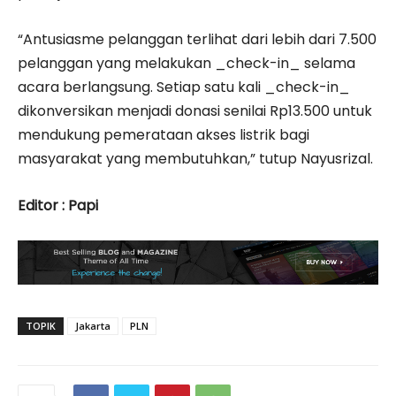
“Antusiasme pelanggan terlihat dari lebih dari 7.500
pelanggan yang melakukan _check-in_ selama
acara berlangsung. Setiap satu kali _check-in_
dikonversikan menjadi donasi senilai Rp13.500 untuk
mendukung pemerataan akses listrik bagi
masyarakat yang membutuhkan,” tutup Nayusrizal.
Editor : Papi
TOPIK
Jakarta
PLN