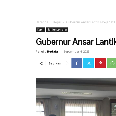
Beranda
Kepri
Gubernur Ansar Lantik 4 Pejabat 
Kepri
Tanjungpinang
Gubernur Ansar Lantik
Penulis
Redaksi
-
September 4, 2023
Bagikan