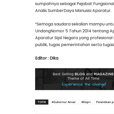
sumpahnya sebagai Pejabat Fungsiona
Analis SumberDaya Manusia Aparatur.
“Semoga saudara sekalian mampu un
UndangNomor 5 Tahun 2014 tentang Ap
Aparatur Sipil Negara yang profesion
publik, tugas pemerintahan serta tuga
Editor : Dika
TOPIK
#Gubernur Ansar
#Kepri
Pelantikan p