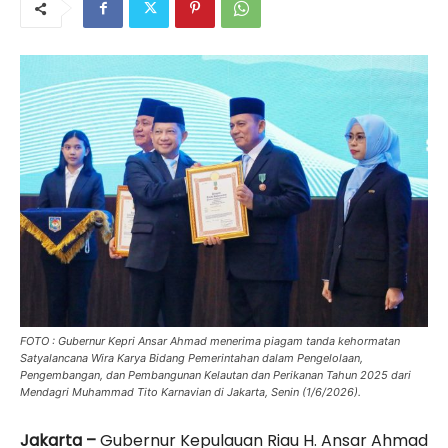
FOTO : Gubernur Kepri Ansar Ahmad menerima piagam tanda kehormatan
Satyalancana Wira Karya Bidang Pemerintahan dalam Pengelolaan,
Pengembangan, dan Pembangunan Kelautan dan Perikanan Tahun 2025 dari
Mendagri Muhammad Tito Karnavian di Jakarta, Senin (1/6/2026).
Jakarta –
Gubernur Kepulauan Riau H. Ansar Ahmad