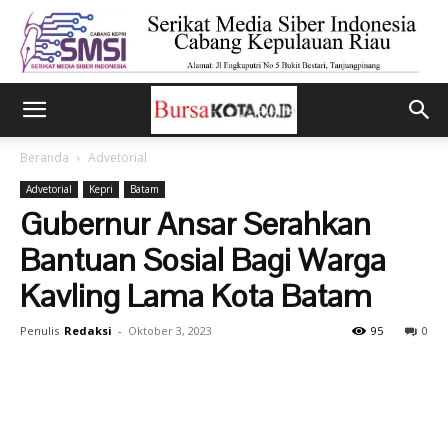
Beranda
Advetorial
Advetorial
Kepri
Batam
Gubernur Ansar Serahkan
Bantuan Sosial Bagi Warga
Kavling Lama Kota Batam
Penulis
Redaksi
-
Oktober 3, 2023
95
0