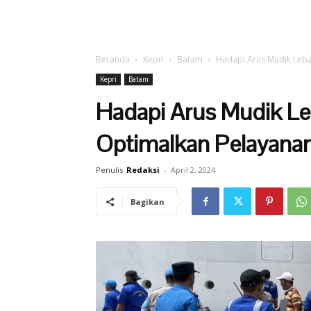
Beranda
Kepri
Batam
Hadapi Arus Mudik Leb
Kepri
Batam
Hadapi Arus Mudik L
Optimalkan Pelayan
Penulis
Redaksi
-
April 2, 2024
Bagikan