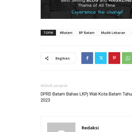
TOPIK
#Batam
BP Batam
Mudik Lebaran
Bagikan
Artikulli paraprak
DPRD Batam Bahas LKPj Wali Kota Batam Tah
2023
Redaksi