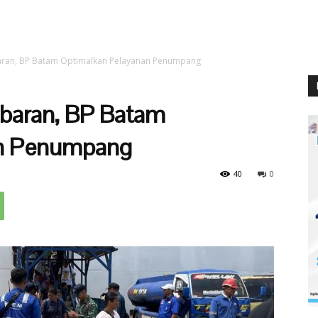
aran, BP Batam Optimalkan Pelayanan Penumpang
ebaran, BP Batam
an Penumpang
40
0