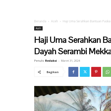
Beranda
Aceh
Haji Uma Serahkan Bantuan Paska
Aceh
Haji Uma Serahkan Ba
Dayah Serambi Mekka
Penulis
Redaksi
-
Maret 31, 2024
Bagikan