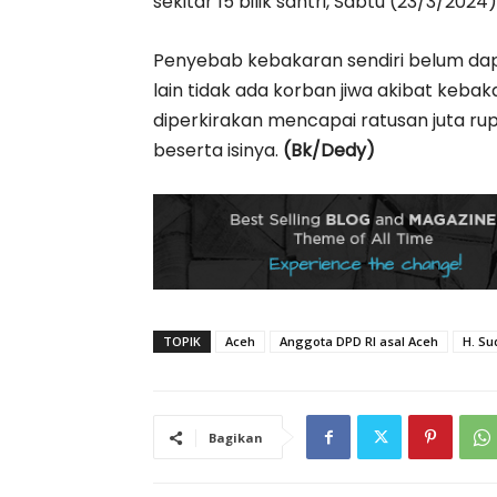
sekitar 15 bilik santri, Sabtu (23/3/2024)
Penyebab kebakaran sendiri belum dapat
lain tidak ada korban jiwa akibat kebak
diperkirakan mencapai ratusan juta ru
beserta isinya.
(Bk/Dedy)
TOPIK
Aceh
Anggota DPD RI asal Aceh
H. Su
Bagikan