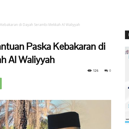
 Kebakaran di Dayah Serambi Mekkah Al Waliyyah
ntuan Paska Kebakaran di
h Al Waliyyah
126
0