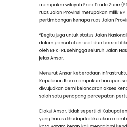
merupakm wilayah Free Trade Zone (FT
ruas Jalan Provinsi merupakan milik BP 
pertimbangan kenapa ruas Jalan Provin
“Begitu juga untuk status Jalan Nasion
dalam pencatatan aset dan bersertifik
oleh BPK-RI, sehingga seluruh Jalan Na
jelas Ansar.
Menurut Ansar keberadaan infrastruktur
Kepulauan Riau merupakan harapan sel
diwujudkan demi kelancaran akses kend
salah satu penopang percepatan pert
Diakui Ansar, tidak seperti di Kabupate
yang harus dihadapi ketika akan memba
kota Batam kerap kali mengalami kenda