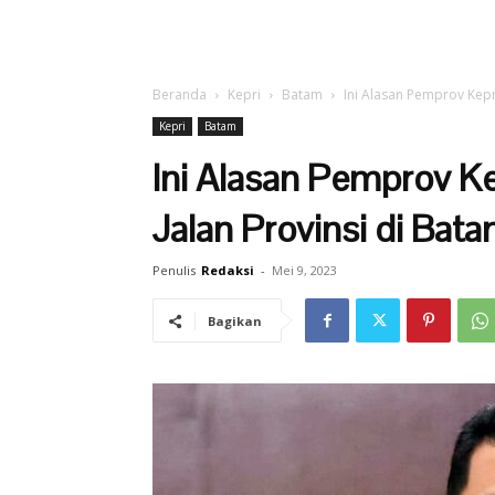
Beranda
Kepri
Batam
Ini Alasan Pemprov Kepri
Kepri
Batam
Ini Alasan Pemprov Ke
Jalan Provinsi di Ba
Penulis
Redaksi
-
Mei 9, 2023
Bagikan