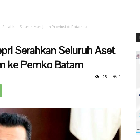
 Serahkan Seluruh Aset Jalan Provinsi di Batam ke...
pri Serahkan Seluruh Aset
tam ke Pemko Batam
125
0