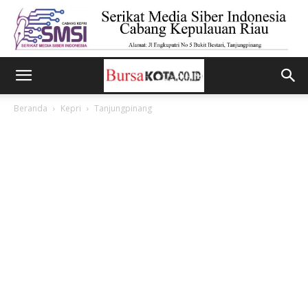
Beranda
Kepri
Tanjungpinang