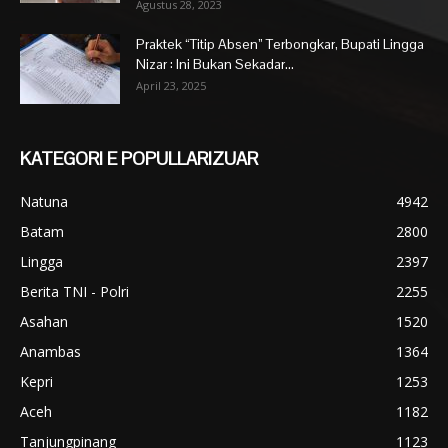
Agustus 28, 2023
Praktek “Titip Absen” Terbongkar, Bupati Lingga
Nizar : Ini Bukan Sekadar...
April 23, 2025
KATEGORI E POPULLARIZUAR
Natuna
4942
Batam
2800
Lingga
2397
Berita TNI - Polri
2255
Asahan
1520
Anambas
1364
Kepri
1253
Aceh
1182
Tanjungpinang
1123