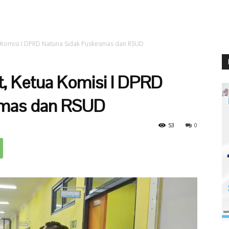
 Komisi I DPRD Natuna Sidak Puskesmas dan RSUD
, Ketua Komisi I DPRD
smas dan RSUD
53
0