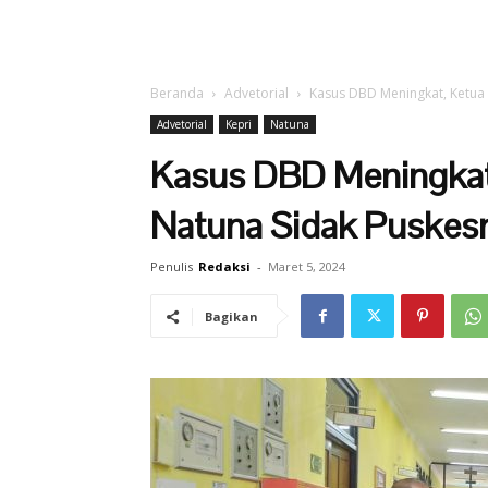
Beranda
Advetorial
Kasus DBD Meningkat, Ketua
Advetorial
Kepri
Natuna
Kasus DBD Meningkat
Natuna Sidak Puske
Penulis
Redaksi
-
Maret 5, 2024
Bagikan