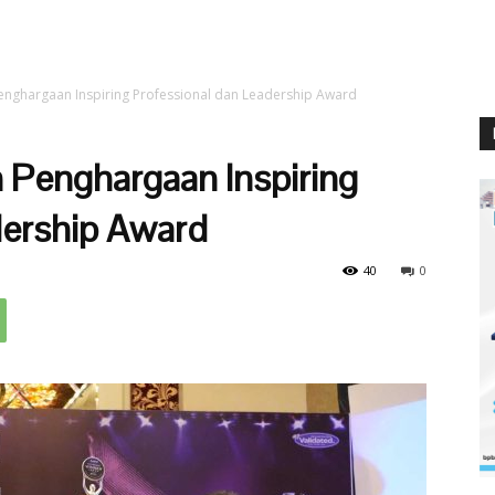
enghargaan Inspiring Professional dan Leadership Award
 Penghargaan Inspiring
dership Award
40
0