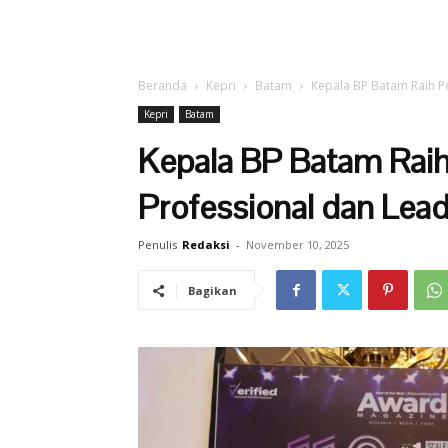
Beranda
Kepri
Batam
Kepala BP Batam Raih P
Kepri
Batam
Kepala BP Batam Raih
Professional dan Lea
Penulis
Redaksi
-
November 10, 2025
Bagikan