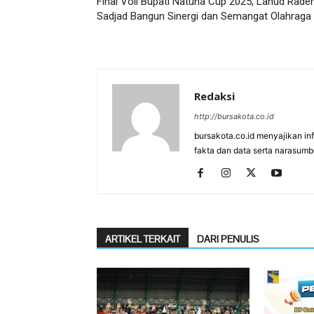
Final Voli Bupati Natuna Cup 2025, Lanud Rade
Sadjad Bangun Sinergi dan Semangat Olahraga
Redaksi
http://bursakota.co.id
bursakota.co.id menyajikan in
fakta dan data serta narasumb
ARTIKEL TERKAIT
DARI PENULIS