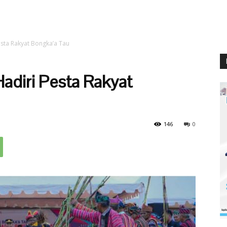
sta Rakyat Bongka’a Tau
diri Pesta Rakyat
146
0