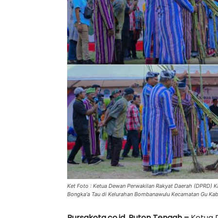
Ket Foto : Ketua Dewan Perwakilan Rakyat Daerah (DPRD) K
Bongka'a Tau di Kelurahan Bombanawulu Kecamatan Gu Kabu
Bursakota.co.id, Buton Tengah –
Ketua 