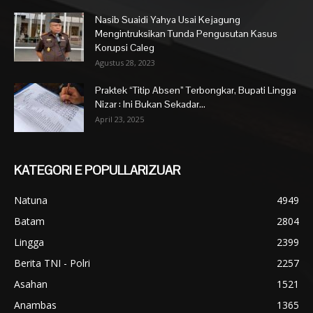
Nasib Suaidi Yahya Usai Kejagung
Mengintruksikan Tunda Pengusutan Kasus
Korupsi Caleg
Agustus 28, 2023
Praktek “Titip Absen” Terbongkar, Bupati Lingga
Nizar : Ini Bukan Sekadar...
April 23, 2025
KATEGORI E POPULLARIZUAR
Natuna
4949
Batam
2804
Lingga
2399
Berita TNI - Polri
2257
Asahan
1521
Anambas
1365