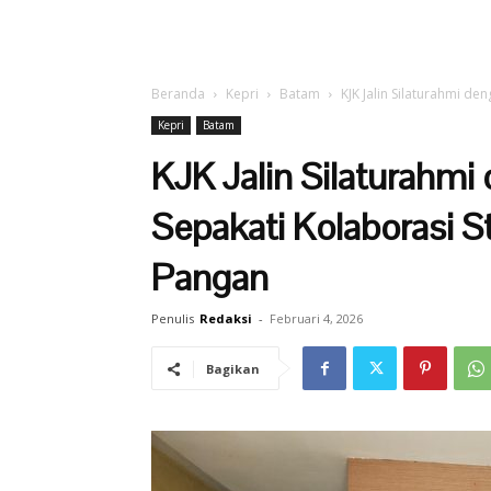
Beranda
Kepri
Batam
KJK Jalin Silaturahmi d
Kepri
Batam
KJK Jalin Silaturahmi
Sepakati Kolaborasi 
Pangan
Penulis
Redaksi
-
Februari 4, 2026
Bagikan