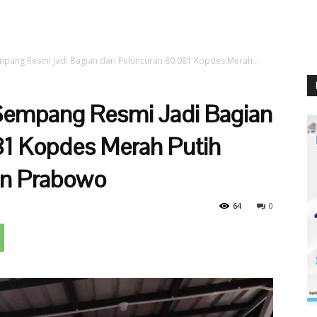
pang Resmi Jadi Bagian dari Peluncuran 80.081 Kopdes Merah...
Sempang Resmi Jadi Bagian
81 Kopdes Merah Putih
en Prabowo
64
0