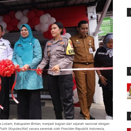
 Lobam, Kabupaten Bintan, menjadi bagian dari sejarah nasional dengan
utih (Kopdes/Kel) secara serentak oleh Presiden Republik Indonesia,