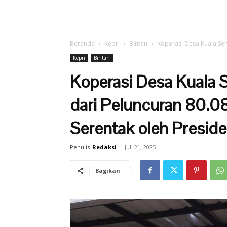
Beranda
Kepri
Bintan
Koperasi Desa Kuala Sem
Kepri
Bintan
Koperasi Desa Kuala 
dari Peluncuran 80.0
Serentak oleh Presid
Penulis
Redaksi
-
Juli 21, 2025
Bagikan