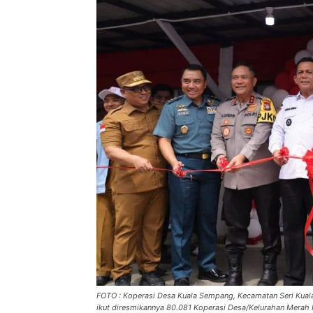
FOTO : Koperasi Desa Kuala Sempang, Kecamatan Seri Kuala
ikut diresmikannya 80.081 Koperasi Desa/Kelurahan Merah P