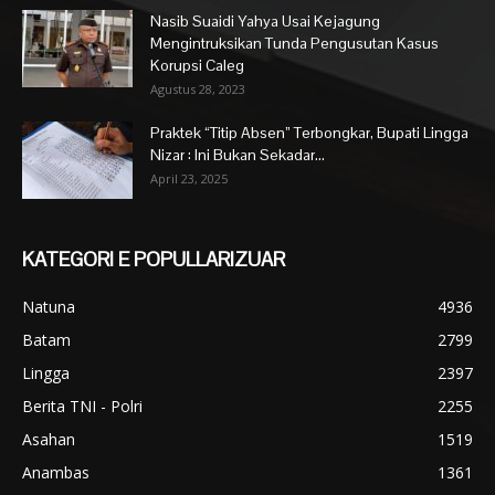
Nasib Suaidi Yahya Usai Kejagung
Mengintruksikan Tunda Pengusutan Kasus
Korupsi Caleg
Agustus 28, 2023
Praktek “Titip Absen” Terbongkar, Bupati Lingga
Nizar : Ini Bukan Sekadar...
April 23, 2025
KATEGORI E POPULLARIZUAR
Natuna
4936
Batam
2799
Lingga
2397
Berita TNI - Polri
2255
Asahan
1519
Anambas
1361