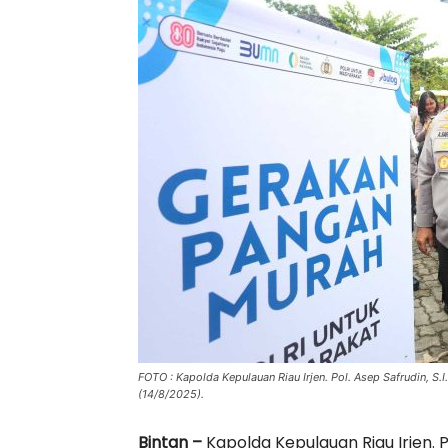
FOTO : Kapolda Kepulauan Riau Irjen. Pol. Asep Safrudin, S.
(14/8/2025).
Bintan –
Kapolda Kepulauan Riau Irjen. Po