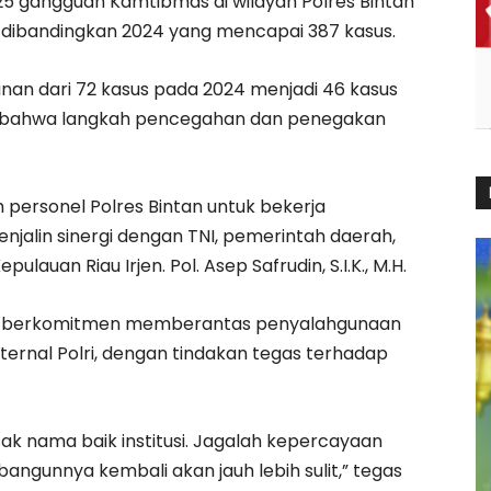
25 gangguan Kamtibmas di wilayah Polres Bintan
2% dibandingkan 2024 yang mencapai 387 kasus.
nan dari 72 kasus pada 2024 menjadi 46 kasus
ti bahwa langkah pencegahan dan penegakan
 personel Polres Bintan untuk bekerja
njalin sinergi dengan TNI, pemerintah daerah,
lauan Riau Irjen. Pol. Asep Safrudin, S.I.K., M.H.
us berkomitmen memberantas penyalahgunaan
ternal Polri, dengan tindakan tegas terhadap
k nama baik institusi. Jagalah kepercayaan
angunnya kembali akan jauh lebih sulit,” tegas