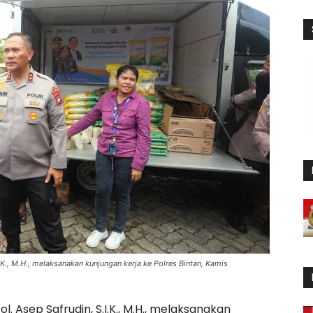
I.K., M.H., melaksanakan kunjungan kerja ke Polres Bintan, Kamis
l. Asep Safrudin, S.I.K., M.H., melaksanakan