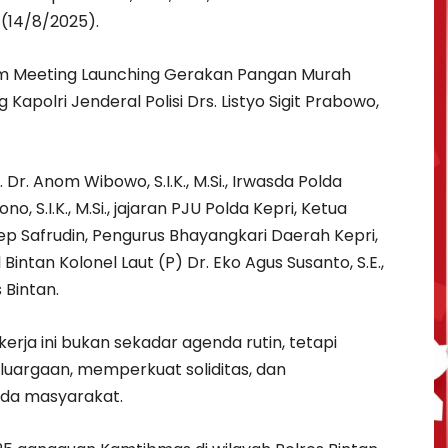
 (14/8/2025).
om Meeting Launching Gerakan Pangan Murah
Kapolri Jenderal Polisi Drs. Listyo Sigit Prabowo,
 Dr. Anom Wibowo, S.I.K., M.Si., Irwasda Polda
 S.I.K., M.Si., jajaran PJU Polda Kepri, Ketua
ep Safrudin, Pengurus Bhayangkari Daerah Kepri,
intan Kolonel Laut (P) Dr. Eko Agus Susanto, S.E.,
 Bintan.
rja ini bukan sekadar agenda rutin, tetapi
argaan, memperkuat soliditas, dan
ada masyarakat.