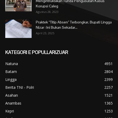
Mengintruksikan Tunda Pengusutan Kasus
Korupsi Caleg
Agustus 28, 2023
Praktek “Titip Absen” Terbongkar, Bupati Lingga
Nizar : Ini Bukan Sekadar...
April 23, 2025
KATEGORI E POPULLARIZUAR
Natuna
4951
Batam
2804
Lingga
2399
Berita TNI - Polri
2257
Asahan
1521
Anambas
1365
Kepri
1253