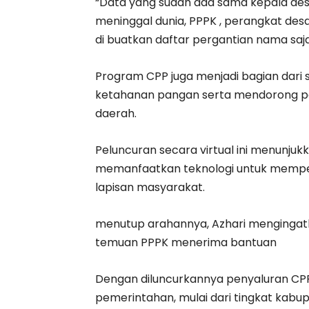
“Data yang sudah ada sama kepala des
meninggal dunia, PPPK , perangkat desa 
di buatkan daftar pergantian nama saja, 
Program CPP juga menjadi bagian dari s
ketahanan pangan serta mendorong p
daerah.
Peluncuran secara virtual ini menunj
memanfaatkan teknologi untuk mempe
lapisan masyarakat.
menutup arahannya, Azhari mengingatk
temuan PPPK menerima bantuan
Dengan diluncurkannya penyaluran CPP
pemerintahan, mulai dari tingkat kabu