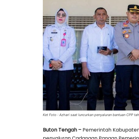
Ket Foto : Azhari saat luncurkan penyaluran bantuan CPP ta
Buton Tengah –
Pemerintah Kabupaten
penyaluran Cadangan Pangan Pemerinta