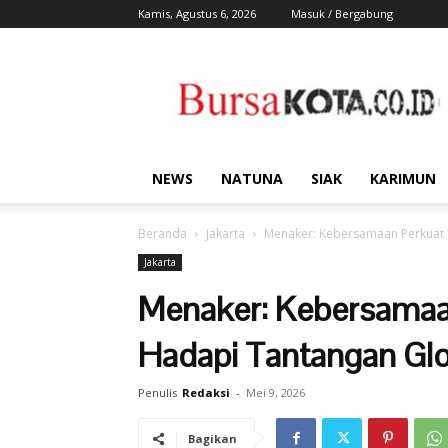
Kamis, Agustus 6, 2026
Masuk / Bergabung
Bursa
Kota
NEWS
NATUNA
SIAK
KARIMUN
Beranda
Jakarta
Menaker: Kebersamaan Perkuat 
Jakarta
Menaker: Kebersamaa
Hadapi Tantangan Glo
Penulis
Redaksi
-
Mei 9, 2026
Bagikan