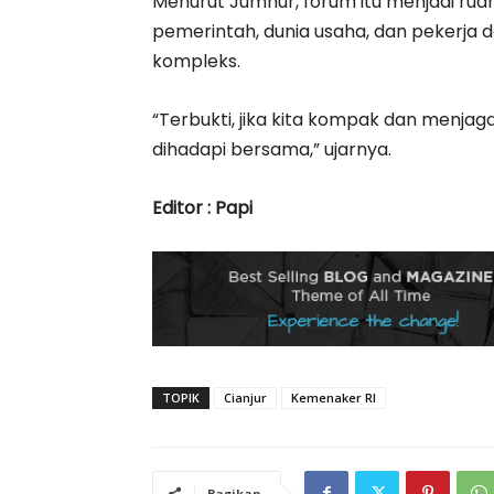
Menurut Jumhur, forum itu menjadi ru
pemerintah, dunia usaha, dan pekerja
kompleks.
“Terbukti, jika kita kompak dan menj
dihadapi bersama,” ujarnya.
Editor : Papi
TOPIK
Cianjur
Kemenaker RI
Bagikan