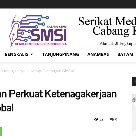
BENGKALIS
TANJUNGPINANG
ANAMBAS
BATAM
Ketenagakerjaan Hadapi Tantangan Global
n Perkuat Ketenagakerjaan
bal
29
0