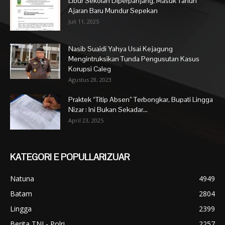
Libur Sekolah Diperpanjang, Masuk Tahun
Ajaran Baru Mundur Sepekan
Juli 11, 2025
Nasib Suaidi Yahya Usai Kejagung
Mengintruksikan Tunda Pengusutan Kasus
Korupsi Caleg
Agustus 28, 2023
Praktek “Titip Absen” Terbongkar, Bupati Lingga
Nizar : Ini Bukan Sekadar...
April 23, 2025
KATEGORI E POPULLARIZUAR
Natuna
4949
Batam
2804
Lingga
2399
Berita TNI - Polri
2257